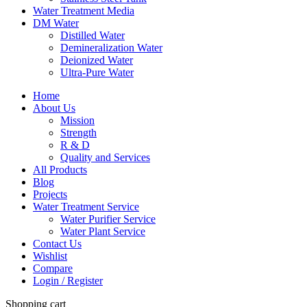
Water Treatment Media
DM Water
Distilled Water
Demineralization Water
Deionized Water
Ultra-Pure Water
Home
About Us
Mission
Strength
R & D
Quality and Services
All Products
Blog
Projects
Water Treatment Service
Water Purifier Service
Water Plant Service
Contact Us
Wishlist
Compare
Login / Register
Shopping cart