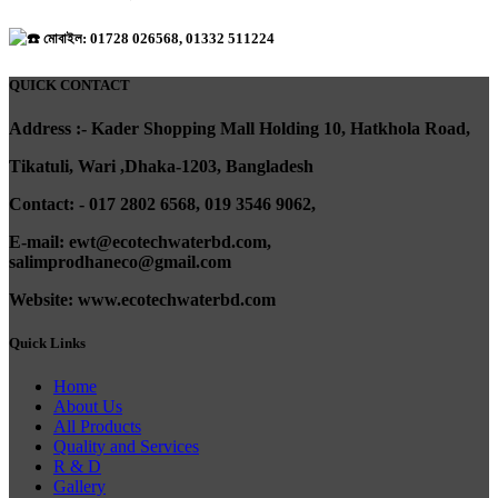
মোবাইল: 01728 026568, 01332 511224
QUICK CONTACT
A
ddress :- Kader Shopping Mall Holding 10, Hatkhola Road,
Tikatuli, Wari ,
Dhaka-1203,
Bangladesh
Contact: - 017 2802 6568,
019 3546 9062,
E-mail: ewt@ecotechwaterbd.com,
salimprodhaneco@gmail.com
Website: www.ecotechwaterbd.com
Quick Links
Home
About Us
All Products
Quality and Services
R & D
Gallery