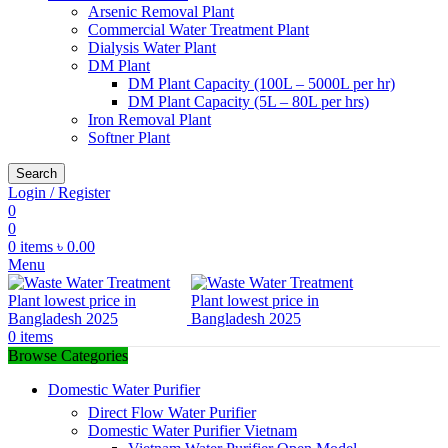
Arsenic Removal Plant
Commercial Water Treatment Plant
Dialysis Water Plant
DM Plant
DM Plant Capacity (100L – 5000L per hr)
DM Plant Capacity (5L – 80L per hrs)
Iron Removal Plant
Softner Plant
Search
Login / Register
0
0
0
items
৳
0.00
Menu
0
items
Browse Categories
Domestic Water Purifier
Direct Flow Water Purifier
Domestic Water Purifier Vietnam