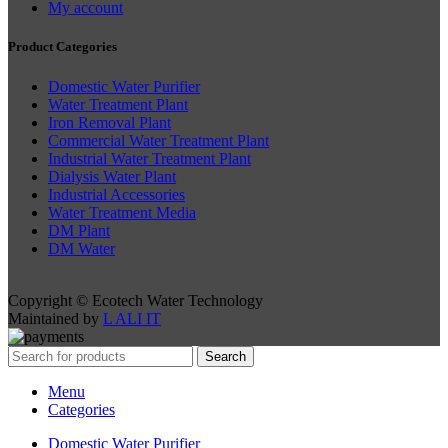
My account
Product Categories
Domestic Water Purifier
Water Treatment Plant
Iron Removal Plant
Commercial Water Treatment Plant
Industrial Water Treatment Plant
Dialysis Water Plant
Industrial Accessories
Water Treatment Media
DM Plant
DM Water
Copyright © Ecotech Water Technology
Maintained by
L ALI IT
Search
Menu
Categories
Domestic Water Purifier